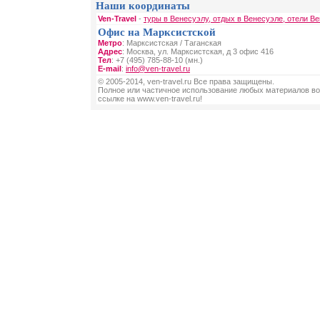
Наши координаты
Ven-Travel
-
туры в Венесуэлу, отдых в Венесуэле, отели В
Офис на Марксистской
Метро
: Марксистская / Таганская
Адрес
: Москва, ул. Марксистская, д 3 офис 416
Тел
: +7 (495) 785-88-10 (мн.)
E-mail
:
info@ven-travel.ru
© 2005-2014, ven-travel.ru Все права защищены.
Полное или частичное использование любых материалов во
ссылке на www.ven-travel.ru!