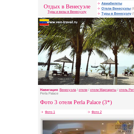
Авиабилеты
Отдых в Венесуэле
Отели Венесуэлы
(
Туры и визы в Венесуэлу
Туры в Венесуэлу
(
Навигация
:
Венесуэла
/
отели
/
отели Маргариты
/
отель Per
Perla Palace
Фото 3 отеля Perla Palace (3*)
Фото 1
Фото 2