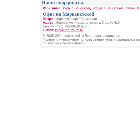
Наши координаты
Ven-Travel
-
туры в Венесуэлу, отдых в Венесуэле, отели В
Офис на Марксистской
Метро
: Марксистская / Таганская
Адрес
: Москва, ул. Марксистская, д 3 офис 416
Тел
: +7 (495) 785-88-10 (мн.)
E-mail
:
info@ven-travel.ru
© 2005-2014, ven-travel.ru Все права защищены.
Полное или частичное использование любых материалов во
ссылке на www.ven-travel.ru!