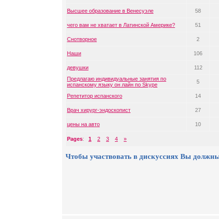
Высшее образование в Венесуэле
58
чего вам не хватает в Латинской Америке?
51
Снотворное
2
Наши
106
девушки
112
Предлагаю индивидуальные занятия по
5
испанскому языку он лайн по Skype
Репетитор испанского
14
Врач хирург-эндоскопист
27
цены на авто
10
Pages
:
1
2
3
4
»
Чтобы участвовать в дискуссиях Вы должны