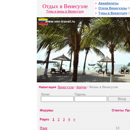
Авиабилеты
Отдых в Венесуэле
Отели Венесуэлы
(
Туры и визы в Венесуэлу
Туры в Венесуэлу
(
Навигация
:
Венесуэла
/
форум
/ Жизнь в Венесуэле
Логин:
Пароль:
Форумы
Ответы
Пр
Pages
:
1
2
3
4
»
Язык
13