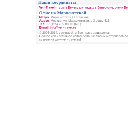
Наши координаты
Ven-Travel
-
туры в Венесуэлу, отдых в Венесуэле, отели В
Офис на Марксистской
Метро
: Марксистская / Таганская
Адрес
: Москва, ул. Марксистская, д 3 офис 416
Тел
: +7 (495) 785-88-10 (мн.)
E-mail
:
info@ven-travel.ru
© 2005-2014, ven-travel.ru Все права защищены.
Полное или частичное использование любых материалов во
ссылке на www.ven-travel.ru!