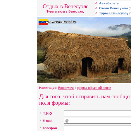
Авиабилеты
Отдых в Венесуэле
Отели Венесуэлы
(
Туры и визы в Венесуэлу
Туры в Венесуэлу
(
Навигация
:
Венесуэла
/
форма обратной связи
Для того, чтоб отправить нам сообщен
поля формы:
*
Ф.И.О
*
E-mail
*
Телефон